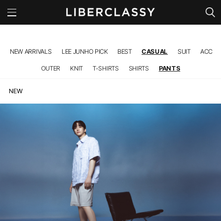
l
NEW ARRIVALS
LEE JUNHO PICK
BEST
CASUAL
SUIT
ACC
OUTER
KNIT
T-SHIRTS
SHIRTS
PANTS