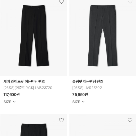
세미 와이드핏 히든밴딩 팬츠
슬림핏 히든밴딩 팬츠
[26SS][이준호 PICK] LMS23720
[26SS] LMS23702
117,600원
75,950원