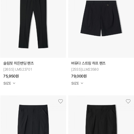
슬림핏 히든밴딩 팬츠
버뮤다 스트링 하프 팬츠
[26SS] LMS23701
[25SS]LLM23580
75,950원
79,000원