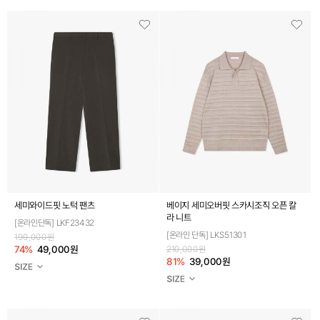
세미와이드핏 노턱 팬츠
베이지 세미오버핏 스카시조직 오픈 칼
라 니트
[온라인단독] LKF23432
[온라인 단독] LKS51301
190,000원
74%
49,000원
210,000원
81%
39,000원