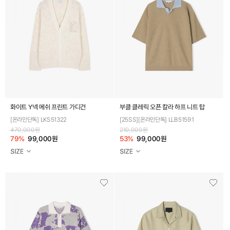
화이트 Y넥 메쉬 프린트 가디건
부클 클레릭 오픈 칼라 하프 니트 탑
[온라인단독] LKS51322
[25SS][온라인단독] LLB51591
470,000원
210,000원
79%
99,000원
53%
99,000원