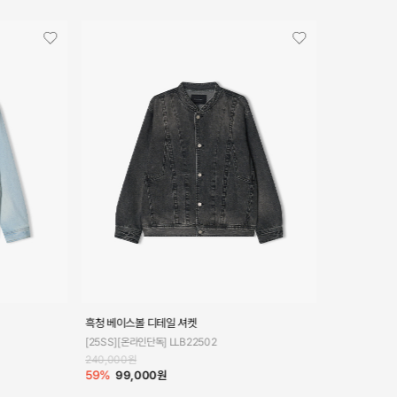
흑청 베이스볼 디테일 셔켓
[25SS][온라인단독] LLB22502
240,000원
59%
99,000원