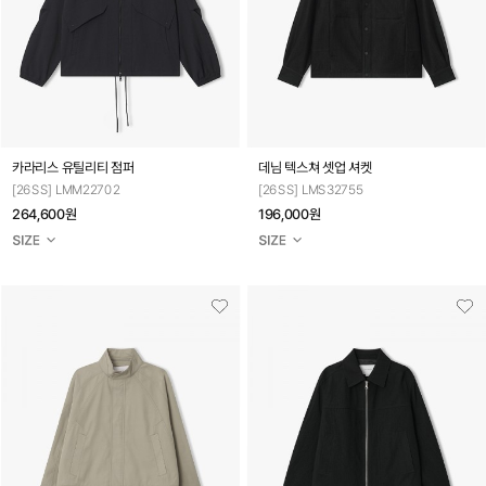
카라리스 유틸리티 점퍼
데님 텍스쳐 셋업 셔켓
[26SS] LMM22702
[26SS] LMS32755
264,600원
196,000원