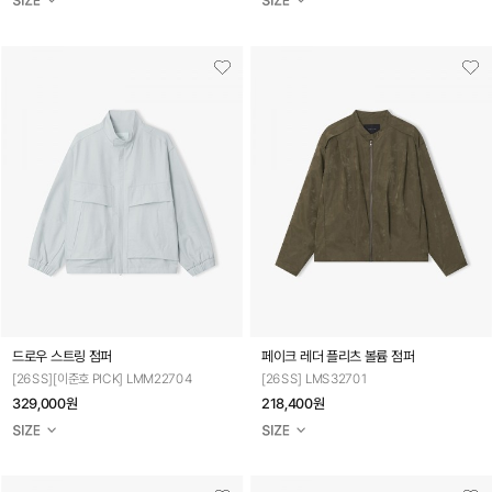
드로우 스트링 점퍼
페이크 레더 플리츠 볼륨 점퍼
[26SS][이준호 PICK] LMM22704
[26SS] LMS32701
329,000원
218,400원