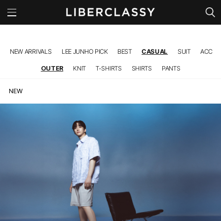
l
NEW ARRIVALS
LEE JUNHO PICK
BEST
CASUAL
SUIT
ACC
OUTER
KNIT
T-SHIRTS
SHIRTS
PANTS