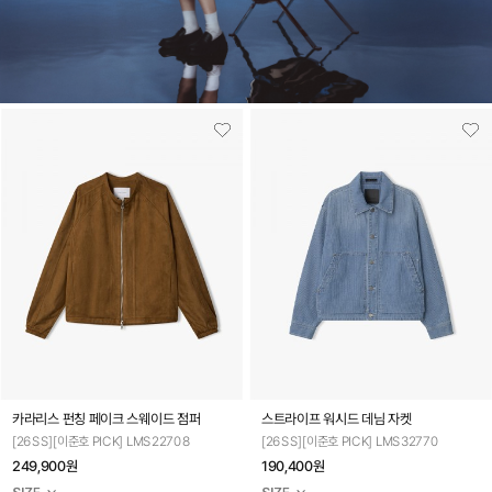
카라리스 펀칭 페이크 스웨이드 점퍼
스트라이프 워시드 데님 자켓
[26SS][이준호 PICK] LMS22708
[26SS][이준호 PICK] LMS32770
249,900원
190,400원