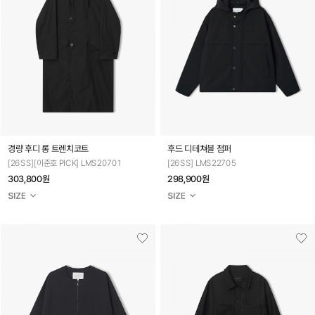
경량 후디 롱 트렌치코트
후드 디테쳐블 점퍼
[26SS][이준호 PICK] LMS20701
[26SS] LMS22705
303,800원
298,900원