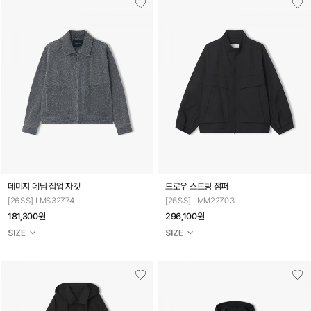
데미지 데님 집업 자켓
드로우 스트링 점퍼
[26SS] LMS32774
[26SS] LMM22703
181,300원
296,100원