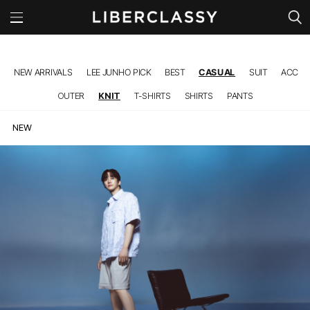
l
NEW ARRIVALS
LEE JUNHO PICK
BEST
CASUAL
SUIT
ACC
OUTER
KNIT
T-SHIRTS
SHIRTS
PANTS