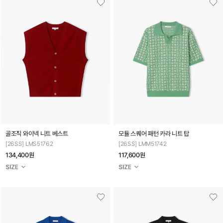
골조직 와이넥 니트 베스트
모듈 스퀘어 패턴 카라 니트 탑
[26SS] LMS51762
[26SS] LMM51742
134,400원
117,600원