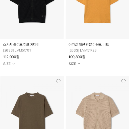
스카시 솔리드 하프 가디건
아가일 패턴 반팔 라운드 니트
[26SS] LMM51701
[26SS] LMM51723
112,000원
100,800원