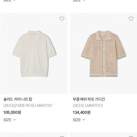
솔리드 카라 니트 탑
부클 메쉬 하프 가디건
[26SS][이준호 PICK] LMM51781
[26SS] LMM51703
105,000원
134,400원