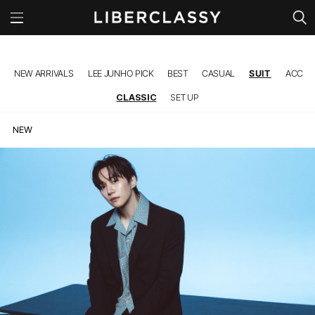
l
NEW ARRIVALS
LEE JUNHO PICK
BEST
CASUAL
SUIT
ACC
CLASSIC
SET UP