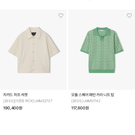
모듈 스퀘어 패턴 카라 니트 탑
트위드 컬러리브 하프 티셔
2707
[26SS] LMM51742
[26SS] LMM41701
117,600원
95,200원