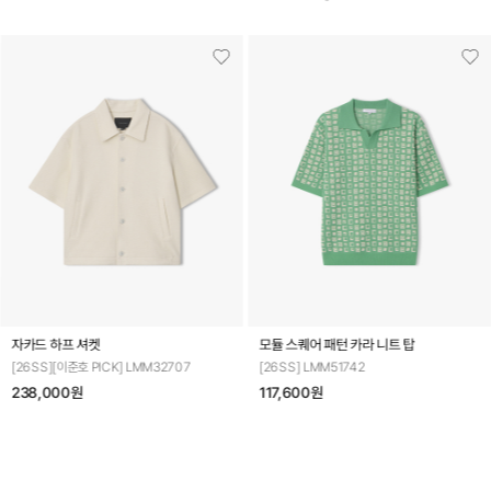
자카드 하프 셔켓
모듈 스퀘어 패턴 카라 니트 탑
[26SS][이준호 PICK] LMM32707
[26SS] LMM51742
238,000원
117,600원