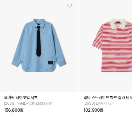
셔츠
멀티 스트라이프 하프 칼라 티셔츠
스트라이프 
[26SS] LMM41731
[26SS][이준호
102,900원
190,400원