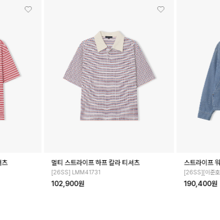
워시드 데님 자켓
레귤러핏 반팔 티셔츠
 PICK] LMS32770
[26SS][이준호 PICK] LMM41780
50,400원