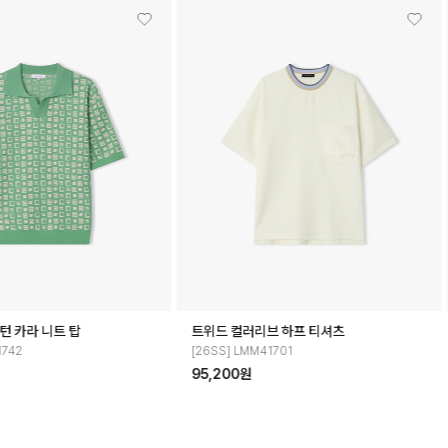
오버핏 타이셋업 셔츠
멀티 스트라이프 하프 칼라 티
[26SS][이준호 PICK] LMS31761
[26SS] LMM41734
156,800원
102,900원