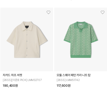
자카드 하프 셔켓
모듈 스퀘어 패턴 카라 니트 탑
[26SS][이준호 PICK] LMM32707
[26SS] LMM51742
190,400원
117,600원