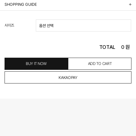
상품정보제공 고시
SHOPPING GUIDE
배송 안내
- 주문 시 수취인 주소의 가까운 매장에서 발송 처리되므로, 상품별로 택배사, 출고지, 반품지가 상
사이즈
이할 수 있습니다.
- 기본 배송비 3,000원이며, 5만원 이상 구매 시 무료배송해드립니다.
- 산간벽지나 도서 지방은 별도의 추가 금액을 지불하셔야 하는 경우가 있습니다.
도서산간 추가비용 확인하기 >
TOTAL
0
원
- 평일 결제 완료일 기준으로 익일 발송됩니다. (토, 일, 공휴일 제외)
(산간벽지, 도서지방, 상품 종류에 따라서 상품의 배송이 다소 지연될 수 있습니다.)
- 결제 완료 후 평균 3일 이내 출고 (공휴일 제외)
BUY IT NOW
ADD TO CART
교환 및 환불 / EXCHANGE & REFUND
- 네이버페이 교환&반품시 기본 발송지(물류센터)와 회수지(매장)가 다를수 있으니 자동수거 접
수가 불가 합니다.
(반품요청시 고객센터로 직접 연락해 주시거나 네이버페이에서 교환&반품접수 부탁 드립니다.)
- 제품에 이상이 있거나 불량일 경우 100% 무상으로 교환&환불이 가능합니다.
(단, 수령 후 7일 이내에 신청해주셔야 합니다.)
- 이미 배송을 시작한 후, 혹은 상품 수령 후 고객의 변심에 의해 반품 또는 교환 시에는 왕복 택배
비를 지불하셔야 합니다.
- 교환 & 반품 주소
본사물류센터 또는 전국매장에서 발송이 되므로,발송되어진 주소로 반송하여 주시면 됩니다.
- 교환 & 반품 절차
1. 받으신 택배사로 전화 후 송장번호 입력하여 반송 접수.