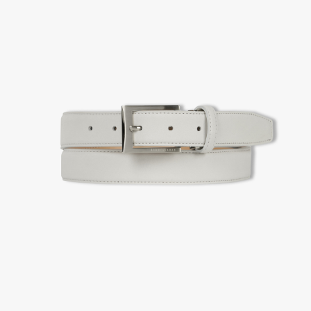
2. 공식몰 & 네이버페이에 로그인하셔서, 교환 or 반품 접수.
3. 상품 포장 후 왕복 배송비 (6,000원) 동봉 혹은 본사몰 계좌입금 후,
기사님 방문 시 상품 전달(착불) - 상품 불량, 오배송일 경우 동봉 X, 착불
4. 매장&물류센터 상품 도착 후 교환, 반품 처리 (교환일 경우 상품 확인 후 재발송)
교환, 환불이 불가한 경우 / LIMITATION
- 상품 수령 후 7일 이내 교환 반품 신청하지 않은 경우
- 고객님의 부주의로 상품의 변형, 훼손, 착용한 경우
- 박스가 없거나 상품의 포장이 없을 경우
A/S 및 품질 보증
- (주)파스토조의 제품 품질 보증 기간은 구입일로부터 1년입니다.
- 보증 기간이라 함은 “제조사 과실(봉제, 원단, 부자재)”로 발생된 불량일 경우 제조회사에 보상
(무료 수선, 교환, 환불)을 신청할 수 있는 기간입니다.
- 품질 보증기간 경과 후에는 공정거래위원회에서 고시한 피해 보상기준에 준하여 보상합니다.
- 단, 불량 판정 과정에서 의견 차이가 발생될 수 있으며, 이 경우 고객상담팀으로 요청 주시면, 한
국소비자연맹의 심의 후 심의 결과를 알려드립니다.
A/S 절차 안내
- 매장 or 본사 몰 접수 > 심사 & 수선 작업 > 매장 or 본사 몰 > 고객
- AS 접수는 본사 몰(택배),인근 지역 내 매장을 방문하시어 의뢰하여 주시기 바랍니다.
- AS 에 소요되는 기간은 평균적으로 10일이며 수선 작업이 복잡한 경우 3주까지도 소요됩니다.
- 동일한 원단, 부자재를 활용하여 최대한 원상 복구 수선을 원칙으로 합니다.
- 내구성이 다하였거나 오래된 제품일 경우 수선이 불가할 수도 있습니다.
- 수선 유형에 따라 수선비용이 발생할 수 있습니다.