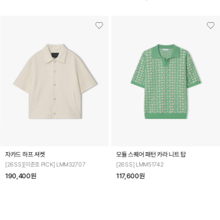
자카드 하프 셔켓
모듈 스퀘어 패턴 카라 니트 탑
[26SS][이준호 PICK] LMM32707
[26SS] LMM51742
190,400원
117,600원