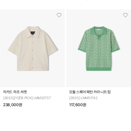
자카드 하프 셔켓
모듈 스퀘어 패턴 카라 니트 탑
[26SS][이준호 PICK] LMM32707
[26SS] LMM51742
238,000원
117,600원