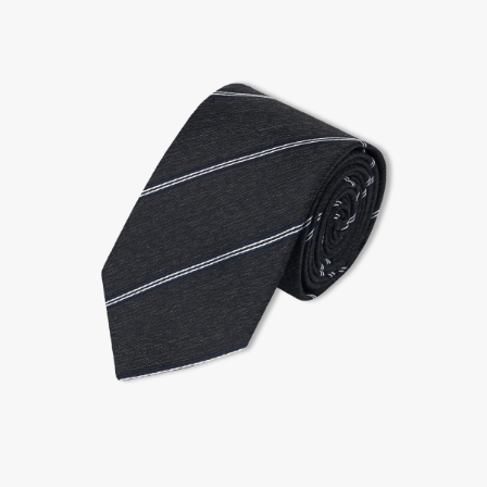
2. 공식몰 & 네이버페이에 로그인하셔서, 교환 or 반품 접수.
3. 상품 포장 후 왕복 배송비 (6,000원) 동봉 혹은 본사몰 계좌입금 후,
기사님 방문 시 상품 전달(착불) - 상품 불량, 오배송일 경우 동봉 X, 착불
4. 매장&물류센터 상품 도착 후 교환, 반품 처리 (교환일 경우 상품 확인 후 재발송)
교환, 환불이 불가한 경우 / LIMITATION
- 상품 수령 후 7일 이내 교환 반품 신청하지 않은 경우
- 고객님의 부주의로 상품의 변형, 훼손, 착용한 경우
- 박스가 없거나 상품의 포장이 없을 경우
A/S 및 품질 보증
- (주)파스토조의 제품 품질 보증 기간은 구입일로부터 1년입니다.
- 보증 기간이라 함은 “제조사 과실(봉제, 원단, 부자재)”로 발생된 불량일 경우 제조회사에 보상
(무료 수선, 교환, 환불)을 신청할 수 있는 기간입니다.
- 품질 보증기간 경과 후에는 공정거래위원회에서 고시한 피해 보상기준에 준하여 보상합니다.
- 단, 불량 판정 과정에서 의견 차이가 발생될 수 있으며, 이 경우 고객상담팀으로 요청 주시면, 한
국소비자연맹의 심의 후 심의 결과를 알려드립니다.
A/S 절차 안내
- 매장 or 본사 몰 접수 > 심사 & 수선 작업 > 매장 or 본사 몰 > 고객
- AS 접수는 본사 몰(택배),인근 지역 내 매장을 방문하시어 의뢰하여 주시기 바랍니다.
- AS 에 소요되는 기간은 평균적으로 10일이며 수선 작업이 복잡한 경우 3주까지도 소요됩니다.
- 동일한 원단, 부자재를 활용하여 최대한 원상 복구 수선을 원칙으로 합니다.
- 내구성이 다하였거나 오래된 제품일 경우 수선이 불가할 수도 있습니다.
- 수선 유형에 따라 수선비용이 발생할 수 있습니다.