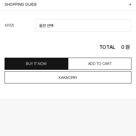
상품정보제공 고시
SHOPPING GUIDE
배송 안내
- 주문 시 수취인 주소의 가까운 매장에서 발송 처리되므로, 상품별로 택배사, 출고지, 반품지가 상
사이즈
이할 수 있습니다.
- 기본 배송비 3,000원이며, 5만원 이상 구매 시 무료배송해드립니다.
- 산간벽지나 도서 지방은 별도의 추가 금액을 지불하셔야 하는 경우가 있습니다.
도서산간 추가비용 확인하기 >
TOTAL
0
원
- 평일 결제 완료일 기준으로 익일 발송됩니다. (토, 일, 공휴일 제외)
(산간벽지, 도서지방, 상품 종류에 따라서 상품의 배송이 다소 지연될 수 있습니다.)
- 결제 완료 후 평균 3일 이내 출고 (공휴일 제외)
BUY IT NOW
ADD TO CART
교환 및 환불 / EXCHANGE & REFUND
- 네이버페이 교환&반품시 기본 발송지(물류센터)와 회수지(매장)가 다를수 있으니 자동수거 접
수가 불가 합니다.
(반품요청시 고객센터로 직접 연락해 주시거나 네이버페이에서 교환&반품접수 부탁 드립니다.)
- 제품에 이상이 있거나 불량일 경우 100% 무상으로 교환&환불이 가능합니다.
(단, 수령 후 7일 이내에 신청해주셔야 합니다.)
- 이미 배송을 시작한 후, 혹은 상품 수령 후 고객의 변심에 의해 반품 또는 교환 시에는 왕복 택배
비를 지불하셔야 합니다.
- 교환 & 반품 주소
본사물류센터 또는 전국매장에서 발송이 되므로,발송되어진 주소로 반송하여 주시면 됩니다.
- 교환 & 반품 절차
1. 받으신 택배사로 전화 후 송장번호 입력하여 반송 접수.