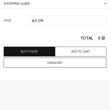
상품정보제공 고시
SHOPPING GUIDE
배송 안내
- 주문 시 수취인 주소의 가까운 매장에서 발송 처리되므로, 상품별로 택배사, 출고지, 반품지가 상
사이즈
이할 수 있습니다.
- 기본 배송비 3,000원이며, 5만원 이상 구매 시 무료배송해드립니다.
- 산간벽지나 도서 지방은 별도의 추가 금액을 지불하셔야 하는 경우가 있습니다.
도서산간 추가비용 확인하기 >
TOTAL
0
원
- 평일 결제 완료일 기준으로 익일 발송됩니다. (토, 일, 공휴일 제외)
(산간벽지, 도서지방, 상품 종류에 따라서 상품의 배송이 다소 지연될 수 있습니다.)
- 결제 완료 후 평균 3일 이내 출고 (공휴일 제외)
BUY IT NOW
ADD TO CART
교환 및 환불 / EXCHANGE & REFUND
- 네이버페이 교환&반품시 기본 발송지(물류센터)와 회수지(매장)가 다를수 있으니 자동수거 접
수가 불가 합니다.
(반품요청시 고객센터로 직접 연락해 주시거나 네이버페이에서 교환&반품접수 부탁 드립니다.)
- 제품에 이상이 있거나 불량일 경우 100% 무상으로 교환&환불이 가능합니다.
(단, 수령 후 7일 이내에 신청해주셔야 합니다.)
- 이미 배송을 시작한 후, 혹은 상품 수령 후 고객의 변심에 의해 반품 또는 교환 시에는 왕복 택배
비를 지불하셔야 합니다.
- 교환 & 반품 주소
본사물류센터 또는 전국매장에서 발송이 되므로,발송되어진 주소로 반송하여 주시면 됩니다.
- 교환 & 반품 절차
1. 받으신 택배사로 전화 후 송장번호 입력하여 반송 접수.