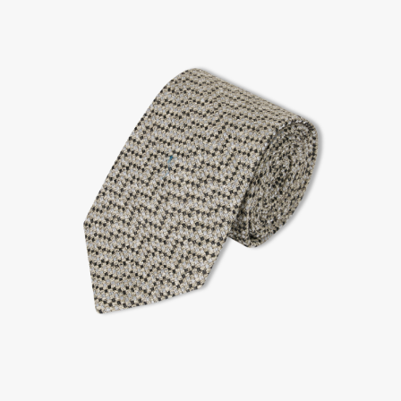
2. 공식몰 & 네이버페이에 로그인하셔서, 교환 or 반품 접수.
3. 상품 포장 후 왕복 배송비 (6,000원) 동봉 혹은 본사몰 계좌입금 후,
기사님 방문 시 상품 전달(착불) - 상품 불량, 오배송일 경우 동봉 X, 착불
4. 매장&물류센터 상품 도착 후 교환, 반품 처리 (교환일 경우 상품 확인 후 재발송)
교환, 환불이 불가한 경우 / LIMITATION
- 상품 수령 후 7일 이내 교환 반품 신청하지 않은 경우
- 고객님의 부주의로 상품의 변형, 훼손, 착용한 경우
- 박스가 없거나 상품의 포장이 없을 경우
A/S 및 품질 보증
- (주)파스토조의 제품 품질 보증 기간은 구입일로부터 1년입니다.
- 보증 기간이라 함은 “제조사 과실(봉제, 원단, 부자재)”로 발생된 불량일 경우 제조회사에 보상
(무료 수선, 교환, 환불)을 신청할 수 있는 기간입니다.
- 품질 보증기간 경과 후에는 공정거래위원회에서 고시한 피해 보상기준에 준하여 보상합니다.
- 단, 불량 판정 과정에서 의견 차이가 발생될 수 있으며, 이 경우 고객상담팀으로 요청 주시면, 한
국소비자연맹의 심의 후 심의 결과를 알려드립니다.
A/S 절차 안내
- 매장 or 본사 몰 접수 > 심사 & 수선 작업 > 매장 or 본사 몰 > 고객
- AS 접수는 본사 몰(택배),인근 지역 내 매장을 방문하시어 의뢰하여 주시기 바랍니다.
- AS 에 소요되는 기간은 평균적으로 10일이며 수선 작업이 복잡한 경우 3주까지도 소요됩니다.
- 동일한 원단, 부자재를 활용하여 최대한 원상 복구 수선을 원칙으로 합니다.
- 내구성이 다하였거나 오래된 제품일 경우 수선이 불가할 수도 있습니다.
- 수선 유형에 따라 수선비용이 발생할 수 있습니다.