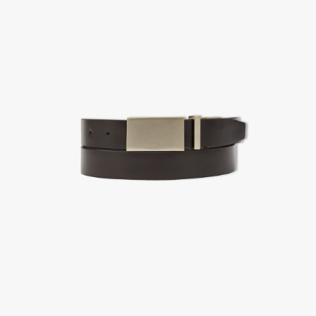
2. 공식몰 & 네이버페이에 로그인하셔서, 교환 or 반품 접수.
3. 상품 포장 후 왕복 배송비 (6,000원) 동봉 혹은 본사몰 계좌입금 후,
기사님 방문 시 상품 전달(착불) - 상품 불량, 오배송일 경우 동봉 X, 착불
4. 매장&물류센터 상품 도착 후 교환, 반품 처리 (교환일 경우 상품 확인 후 재발송)
교환, 환불이 불가한 경우 / LIMITATION
- 상품 수령 후 7일 이내 교환 반품 신청하지 않은 경우
- 고객님의 부주의로 상품의 변형, 훼손, 착용한 경우
- 박스가 없거나 상품의 포장이 없을 경우
A/S 및 품질 보증
- (주)파스토조의 제품 품질 보증 기간은 구입일로부터 1년입니다.
- 보증 기간이라 함은 “제조사 과실(봉제, 원단, 부자재)”로 발생된 불량일 경우 제조회사에 보상
(무료 수선, 교환, 환불)을 신청할 수 있는 기간입니다.
- 품질 보증기간 경과 후에는 공정거래위원회에서 고시한 피해 보상기준에 준하여 보상합니다.
- 단, 불량 판정 과정에서 의견 차이가 발생될 수 있으며, 이 경우 고객상담팀으로 요청 주시면, 한
국소비자연맹의 심의 후 심의 결과를 알려드립니다.
A/S 절차 안내
- 매장 or 본사 몰 접수 > 심사 & 수선 작업 > 매장 or 본사 몰 > 고객
- AS 접수는 본사 몰(택배),인근 지역 내 매장을 방문하시어 의뢰하여 주시기 바랍니다.
- AS 에 소요되는 기간은 평균적으로 10일이며 수선 작업이 복잡한 경우 3주까지도 소요됩니다.
- 동일한 원단, 부자재를 활용하여 최대한 원상 복구 수선을 원칙으로 합니다.
- 내구성이 다하였거나 오래된 제품일 경우 수선이 불가할 수도 있습니다.
- 수선 유형에 따라 수선비용이 발생할 수 있습니다.