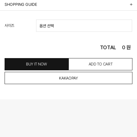
상품정보제공 고시
SHOPPING GUIDE
배송 안내
- 주문 시 수취인 주소의 가까운 매장에서 발송 처리되므로, 상품별로 택배사, 출고지, 반품지가 상
사이즈
이할 수 있습니다.
- 기본 배송비 3,000원이며, 5만원 이상 구매 시 무료배송해드립니다.
- 산간벽지나 도서 지방은 별도의 추가 금액을 지불하셔야 하는 경우가 있습니다.
도서산간 추가비용 확인하기 >
TOTAL
0
원
- 평일 결제 완료일 기준으로 익일 발송됩니다. (토, 일, 공휴일 제외)
(산간벽지, 도서지방, 상품 종류에 따라서 상품의 배송이 다소 지연될 수 있습니다.)
- 결제 완료 후 평균 3일 이내 출고 (공휴일 제외)
BUY IT NOW
ADD TO CART
교환 및 환불 / EXCHANGE & REFUND
- 네이버페이 교환&반품시 기본 발송지(물류센터)와 회수지(매장)가 다를수 있으니 자동수거 접
수가 불가 합니다.
(반품요청시 고객센터로 직접 연락해 주시거나 네이버페이에서 교환&반품접수 부탁 드립니다.)
- 제품에 이상이 있거나 불량일 경우 100% 무상으로 교환&환불이 가능합니다.
(단, 수령 후 7일 이내에 신청해주셔야 합니다.)
- 이미 배송을 시작한 후, 혹은 상품 수령 후 고객의 변심에 의해 반품 또는 교환 시에는 왕복 택배
비를 지불하셔야 합니다.
- 교환 & 반품 주소
본사물류센터 또는 전국매장에서 발송이 되므로,발송되어진 주소로 반송하여 주시면 됩니다.
- 교환 & 반품 절차
1. 받으신 택배사로 전화 후 송장번호 입력하여 반송 접수.