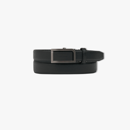
2. 공식몰 & 네이버페이에 로그인하셔서, 교환 or 반품 접수.
3. 상품 포장 후 왕복 배송비 (6,000원) 동봉 혹은 본사몰 계좌입금 후,
기사님 방문 시 상품 전달(착불) - 상품 불량, 오배송일 경우 동봉 X, 착불
4. 매장&물류센터 상품 도착 후 교환, 반품 처리 (교환일 경우 상품 확인 후 재발송)
교환, 환불이 불가한 경우 / LIMITATION
- 상품 수령 후 7일 이내 교환 반품 신청하지 않은 경우
- 고객님의 부주의로 상품의 변형, 훼손, 착용한 경우
- 박스가 없거나 상품의 포장이 없을 경우
A/S 및 품질 보증
- (주)파스토조의 제품 품질 보증 기간은 구입일로부터 1년입니다.
- 보증 기간이라 함은 “제조사 과실(봉제, 원단, 부자재)”로 발생된 불량일 경우 제조회사에 보상
(무료 수선, 교환, 환불)을 신청할 수 있는 기간입니다.
- 품질 보증기간 경과 후에는 공정거래위원회에서 고시한 피해 보상기준에 준하여 보상합니다.
- 단, 불량 판정 과정에서 의견 차이가 발생될 수 있으며, 이 경우 고객상담팀으로 요청 주시면, 한
국소비자연맹의 심의 후 심의 결과를 알려드립니다.
A/S 절차 안내
- 매장 or 본사 몰 접수 > 심사 & 수선 작업 > 매장 or 본사 몰 > 고객
- AS 접수는 본사 몰(택배),인근 지역 내 매장을 방문하시어 의뢰하여 주시기 바랍니다.
- AS 에 소요되는 기간은 평균적으로 10일이며 수선 작업이 복잡한 경우 3주까지도 소요됩니다.
- 동일한 원단, 부자재를 활용하여 최대한 원상 복구 수선을 원칙으로 합니다.
- 내구성이 다하였거나 오래된 제품일 경우 수선이 불가할 수도 있습니다.
- 수선 유형에 따라 수선비용이 발생할 수 있습니다.