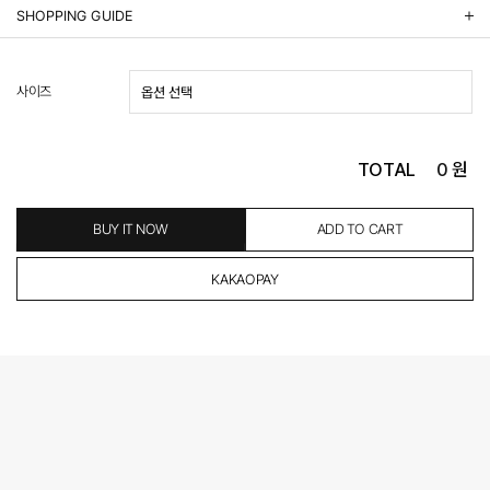
상품정보제공 고시
SHOPPING GUIDE
배송 안내
- 주문 시 수취인 주소의 가까운 매장에서 발송 처리되므로, 상품별로 택배사, 출고지, 반품지가 상
사이즈
이할 수 있습니다.
- 기본 배송비 3,000원이며, 5만원 이상 구매 시 무료배송해드립니다.
- 산간벽지나 도서 지방은 별도의 추가 금액을 지불하셔야 하는 경우가 있습니다.
도서산간 추가비용 확인하기 >
TOTAL
0
원
- 평일 결제 완료일 기준으로 익일 발송됩니다. (토, 일, 공휴일 제외)
(산간벽지, 도서지방, 상품 종류에 따라서 상품의 배송이 다소 지연될 수 있습니다.)
- 결제 완료 후 평균 3일 이내 출고 (공휴일 제외)
BUY IT NOW
ADD TO CART
교환 및 환불 / EXCHANGE & REFUND
- 네이버페이 교환&반품시 기본 발송지(물류센터)와 회수지(매장)가 다를수 있으니 자동수거 접
수가 불가 합니다.
(반품요청시 고객센터로 직접 연락해 주시거나 네이버페이에서 교환&반품접수 부탁 드립니다.)
- 제품에 이상이 있거나 불량일 경우 100% 무상으로 교환&환불이 가능합니다.
(단, 수령 후 7일 이내에 신청해주셔야 합니다.)
- 이미 배송을 시작한 후, 혹은 상품 수령 후 고객의 변심에 의해 반품 또는 교환 시에는 왕복 택배
비를 지불하셔야 합니다.
- 교환 & 반품 주소
본사물류센터 또는 전국매장에서 발송이 되므로,발송되어진 주소로 반송하여 주시면 됩니다.
- 교환 & 반품 절차
1. 받으신 택배사로 전화 후 송장번호 입력하여 반송 접수.