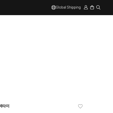
Global Shipping
 넥타이