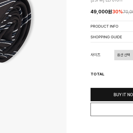
[25FW] LLF61611
49,000원
30
%
70,
PRODUCT INFO
상품정보제공고시
SHOPPING GUIDE
배송 안내
- 주문 시 수취인 주소의 가
사이즈
상이할 수 있습니다.
- 기본 배송비 3,000원이며
- 산간벽지나 도서 지방은 별
TOTAL
- 평일 결제 완료일 기준으로 
(산간벽지, 도서지방, 상품 
교환 및 환불 / EXCHANGE
BUY IT N
- 네이버페이 교환&반품시 기
수가 불가 합니다.
(반품요청시 고객센터로 직접
- 제품에 이상이 있거나 불량
(단, 수령 후 7일 이내에 신
- 이미 배송을 시작한 후, 혹
비를 지불하셔야 합니다.