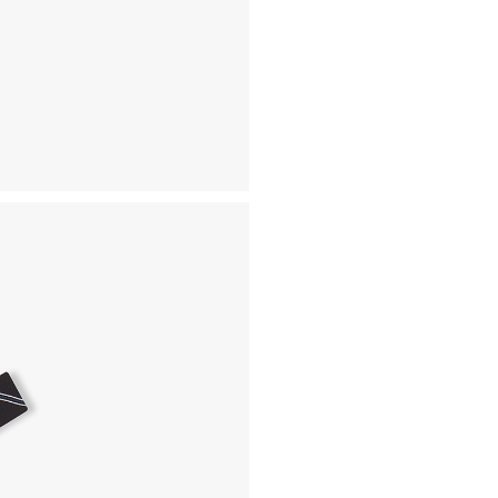
- 교환 & 반품 주소
본사물류센터 또는 전국매장에
- 교환 & 반품 절차
1. 받으신 택배사로 전화 후
2. 공식몰 & 네이버페이에 로
3. 상품 포장 후 왕복 배송비 
기사님 방문 시 상품 전달(착불
4. 매장&물류센터 상품 도착 
교환, 환불이 불가한 경우 / L
- 상품 수령 후 7일 이내 교
- 고객님의 부주의로 상품의 변
- 박스가 없거나 상품의 포장
A/S 및 품질 보증
- (주)파스토조의 제품 품질
- 보증 기간이라 함은 “제조사
(무료 수선, 교환, 환불)을 
- 품질 보증기간 경과 후에
- 단, 불량 판정 과정에서 의
국소비자연맹의 심의 후 심의
A/S 절차 안내