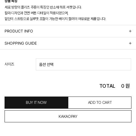
상품 특징
세로 방향의 플리츠 주름이 특징인 반소매 하프 셔켓입니다.
칼라 디자인과 전면 버튼 디테일이 적용되었으며,
밑단의 스트링으로 실루엣 조절이 가능한 베이지 컬러의 여유로운 제품입니다.
PRODUCT INFO
상품정보제공 고시
SHOPPING GUIDE
배송 안내
- 주문 시 수취인 주소의 가까운 매장에서 발송 처리되므로, 상품별로 택배사, 출고지, 반품지가 상
사이즈
이할 수 있습니다.
- 기본 배송비 3,000원이며, 5만원 이상 구매 시 무료배송해드립니다.
- 산간벽지나 도서 지방은 별도의 추가 금액을 지불하셔야 하는 경우가 있습니다.
도서산간 추가비용 확인하기 >
TOTAL
0
원
- 평일 결제 완료일 기준으로 익일 발송됩니다. (토, 일, 공휴일 제외)
(산간벽지, 도서지방, 상품 종류에 따라서 상품의 배송이 다소 지연될 수 있습니다.)
- 결제 완료 후 평균 3일 이내 출고 (공휴일 제외)
BUY IT NOW
ADD TO CART
교환 및 환불 / EXCHANGE & REFUND
- 네이버페이 교환&반품시 기본 발송지(물류센터)와 회수지(매장)가 다를수 있으니 자동수거 접
수가 불가 합니다.
(반품요청시 고객센터로 직접 연락해 주시거나 네이버페이에서 교환&반품접수 부탁 드립니다.)
- 제품에 이상이 있거나 불량일 경우 100% 무상으로 교환&환불이 가능합니다.