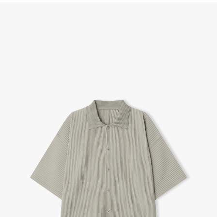
(단, 수령 후 7일 이내에 신청해주셔야 합니다.)
- 이미 배송을 시작한 후, 혹은 상품 수령 후 고객의 변심에 의해 반품 또는 교환 시에는 왕복 택배
비를 지불하셔야 합니다.
- 교환 & 반품 주소
본사물류센터 또는 전국매장에서 발송이 되므로,발송되어진 주소로 반송하여 주시면 됩니다.
- 교환 & 반품 절차
1. 받으신 택배사로 전화 후 송장번호 입력하여 반송 접수.
2. 공식몰 & 네이버페이에 로그인하셔서, 교환 or 반품 접수.
3. 상품 포장 후 왕복 배송비 (6,000원) 동봉 혹은 본사몰 계좌입금 후,
기사님 방문 시 상품 전달(착불) - 상품 불량, 오배송일 경우 동봉 X, 착불
4. 매장&물류센터 상품 도착 후 교환, 반품 처리 (교환일 경우 상품 확인 후 재발송)
교환, 환불이 불가한 경우 / LIMITATION
- 상품 수령 후 7일 이내 교환 반품 신청하지 않은 경우
- 고객님의 부주의로 상품의 변형, 훼손, 착용한 경우
- 박스가 없거나 상품의 포장이 없을 경우
A/S 및 품질 보증
- (주)파스토조의 제품 품질 보증 기간은 구입일로부터 1년입니다.
- 보증 기간이라 함은 “제조사 과실(봉제, 원단, 부자재)”로 발생된 불량일 경우 제조회사에 보상
(무료 수선, 교환, 환불)을 신청할 수 있는 기간입니다.
- 품질 보증기간 경과 후에는 공정거래위원회에서 고시한 피해 보상기준에 준하여 보상합니다.
- 단, 불량 판정 과정에서 의견 차이가 발생될 수 있으며, 이 경우 고객상담팀으로 요청 주시면, 한
국소비자연맹의 심의 후 심의 결과를 알려드립니다.