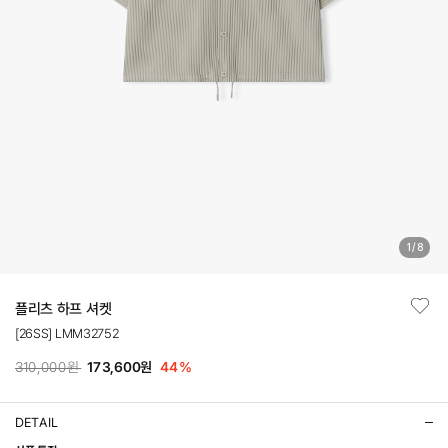
1
/
8
플리츠 하프 셔켓
[26SS] LMM32752
310,000원
173,600원
44
%
DETAIL