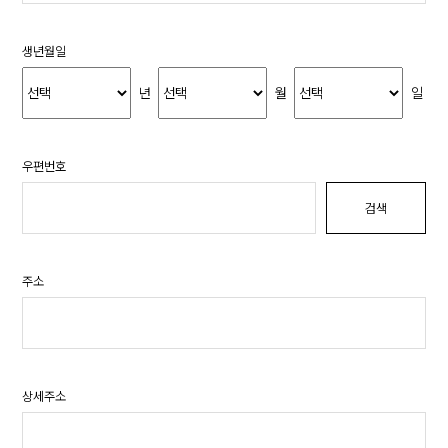
생년월일
년
월
일
우편번호
검색
주소
상세주소