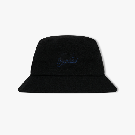
2. 공식몰 & 네이버페이에 로그인하셔서, 교환 or 반품 접수.
3. 상품 포장 후 왕복 배송비 (6,000원) 동봉 혹은 본사몰 계좌입금 후,
기사님 방문 시 상품 전달(착불) - 상품 불량, 오배송일 경우 동봉 X, 착불
4. 매장&물류센터 상품 도착 후 교환, 반품 처리 (교환일 경우 상품 확인 후 재발송)
교환, 환불이 불가한 경우 / LIMITATION
- 상품 수령 후 7일 이내 교환 반품 신청하지 않은 경우
- 고객님의 부주의로 상품의 변형, 훼손, 착용한 경우
- 박스가 없거나 상품의 포장이 없을 경우
A/S 및 품질 보증
- (주)파스토조의 제품 품질 보증 기간은 구입일로부터 1년입니다.
- 보증 기간이라 함은 “제조사 과실(봉제, 원단, 부자재)”로 발생된 불량일 경우 제조회사에 보상
(무료 수선, 교환, 환불)을 신청할 수 있는 기간입니다.
- 품질 보증기간 경과 후에는 공정거래위원회에서 고시한 피해 보상기준에 준하여 보상합니다.
- 단, 불량 판정 과정에서 의견 차이가 발생될 수 있으며, 이 경우 고객상담팀으로 요청 주시면, 한
국소비자연맹의 심의 후 심의 결과를 알려드립니다.
A/S 절차 안내
- 매장 or 본사 몰 접수 > 심사 & 수선 작업 > 매장 or 본사 몰 > 고객
- AS 접수는 본사 몰(택배),인근 지역 내 매장을 방문하시어 의뢰하여 주시기 바랍니다.
- AS 에 소요되는 기간은 평균적으로 10일이며 수선 작업이 복잡한 경우 3주까지도 소요됩니다.
- 동일한 원단, 부자재를 활용하여 최대한 원상 복구 수선을 원칙으로 합니다.
- 내구성이 다하였거나 오래된 제품일 경우 수선이 불가할 수도 있습니다.
- 수선 유형에 따라 수선비용이 발생할 수 있습니다.