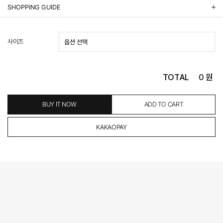
상품정보제공 고시
SHOPPING GUIDE
배송 안내
- 주문 시 수취인 주소의 가까운 매장에서 발송 처리되므로, 상품별로 택배사, 출고지, 반품지가 상
사이즈
이할 수 있습니다.
- 기본 배송비 3,000원이며, 5만원 이상 구매 시 무료배송해드립니다.
- 산간벽지나 도서 지방은 별도의 추가 금액을 지불하셔야 하는 경우가 있습니다.
도서산간 추가비용 확인하기 >
TOTAL
0
원
- 평일 결제 완료일 기준으로 익일 발송됩니다. (토, 일, 공휴일 제외)
(산간벽지, 도서지방, 상품 종류에 따라서 상품의 배송이 다소 지연될 수 있습니다.)
- 결제 완료 후 평균 3일 이내 출고 (공휴일 제외)
BUY IT NOW
ADD TO CART
교환 및 환불 / EXCHANGE & REFUND
- 네이버페이 교환&반품시 기본 발송지(물류센터)와 회수지(매장)가 다를수 있으니 자동수거 접
수가 불가 합니다.
(반품요청시 고객센터로 직접 연락해 주시거나 네이버페이에서 교환&반품접수 부탁 드립니다.)
- 제품에 이상이 있거나 불량일 경우 100% 무상으로 교환&환불이 가능합니다.
(단, 수령 후 7일 이내에 신청해주셔야 합니다.)
- 이미 배송을 시작한 후, 혹은 상품 수령 후 고객의 변심에 의해 반품 또는 교환 시에는 왕복 택배
비를 지불하셔야 합니다.
- 교환 & 반품 주소
본사물류센터 또는 전국매장에서 발송이 되므로,발송되어진 주소로 반송하여 주시면 됩니다.
- 교환 & 반품 절차
1. 받으신 택배사로 전화 후 송장번호 입력하여 반송 접수.