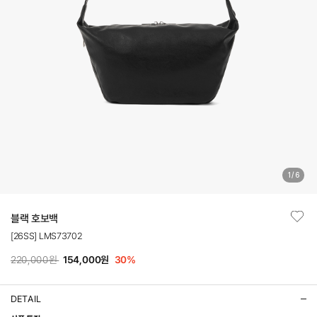
1
/
6
블랙 호보백
[26SS] LMS73702
220,000원
154,000원
30
%
DETAIL