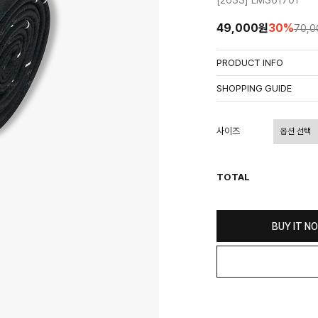
[26SS] LMS61701
49,000원
30
%
70,
PRODUCT INFO
상품정보제공고시
SHOPPING GUIDE
배송 안내
- 주문 시 수취인 주소의 가
사이즈
상이할 수 있습니다.
- 기본 배송비 3,000원이며
- 산간벽지나 도서 지방은 별
TOTAL
- 평일 결제 완료일 기준으로 
(산간벽지, 도서지방, 상품 
교환 및 환불 / EXCHANGE
BUY IT N
- 네이버페이 교환&반품시 기
수가 불가 합니다.
(반품요청시 고객센터로 직접
- 제품에 이상이 있거나 불량
(단, 수령 후 7일 이내에 신
- 이미 배송을 시작한 후, 혹
비를 지불하셔야 합니다.