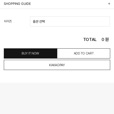
상품정보제공 고시
SHOPPING GUIDE
배송 안내
- 주문 시 수취인 주소의 가까운 매장에서 발송 처리되므로, 상품별로 택배사, 출고지, 반품지가 상
사이즈
이할 수 있습니다.
- 기본 배송비 3,000원이며, 5만원 이상 구매 시 무료배송해드립니다.
- 산간벽지나 도서 지방은 별도의 추가 금액을 지불하셔야 하는 경우가 있습니다.
도서산간 추가비용 확인하기 >
TOTAL
0
원
- 평일 결제 완료일 기준으로 익일 발송됩니다. (토, 일, 공휴일 제외)
(산간벽지, 도서지방, 상품 종류에 따라서 상품의 배송이 다소 지연될 수 있습니다.)
- 결제 완료 후 평균 3일 이내 출고 (공휴일 제외)
BUY IT NOW
ADD TO CART
교환 및 환불 / EXCHANGE & REFUND
- 네이버페이 교환&반품시 기본 발송지(물류센터)와 회수지(매장)가 다를수 있으니 자동수거 접
수가 불가 합니다.
(반품요청시 고객센터로 직접 연락해 주시거나 네이버페이에서 교환&반품접수 부탁 드립니다.)
- 제품에 이상이 있거나 불량일 경우 100% 무상으로 교환&환불이 가능합니다.
(단, 수령 후 7일 이내에 신청해주셔야 합니다.)
- 이미 배송을 시작한 후, 혹은 상품 수령 후 고객의 변심에 의해 반품 또는 교환 시에는 왕복 택배
비를 지불하셔야 합니다.
- 교환 & 반품 주소
본사물류센터 또는 전국매장에서 발송이 되므로,발송되어진 주소로 반송하여 주시면 됩니다.
- 교환 & 반품 절차
1. 받으신 택배사로 전화 후 송장번호 입력하여 반송 접수.