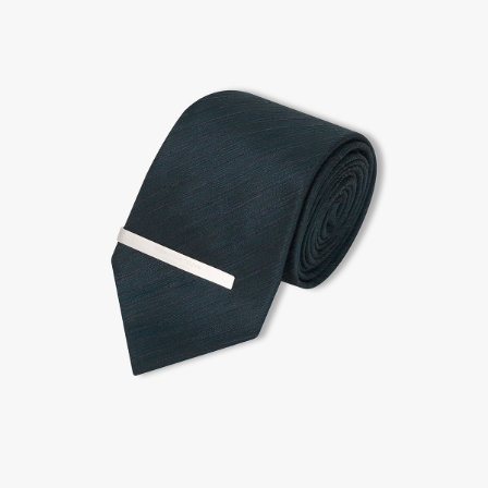
2. 공식몰 & 네이버페이에 로그인하셔서, 교환 or 반품 접수.
3. 상품 포장 후 왕복 배송비 (6,000원) 동봉 혹은 본사몰 계좌입금 후,
기사님 방문 시 상품 전달(착불) - 상품 불량, 오배송일 경우 동봉 X, 착불
4. 매장&물류센터 상품 도착 후 교환, 반품 처리 (교환일 경우 상품 확인 후 재발송)
교환, 환불이 불가한 경우 / LIMITATION
- 상품 수령 후 7일 이내 교환 반품 신청하지 않은 경우
- 고객님의 부주의로 상품의 변형, 훼손, 착용한 경우
- 박스가 없거나 상품의 포장이 없을 경우
A/S 및 품질 보증
- (주)파스토조의 제품 품질 보증 기간은 구입일로부터 1년입니다.
- 보증 기간이라 함은 “제조사 과실(봉제, 원단, 부자재)”로 발생된 불량일 경우 제조회사에 보상
(무료 수선, 교환, 환불)을 신청할 수 있는 기간입니다.
- 품질 보증기간 경과 후에는 공정거래위원회에서 고시한 피해 보상기준에 준하여 보상합니다.
- 단, 불량 판정 과정에서 의견 차이가 발생될 수 있으며, 이 경우 고객상담팀으로 요청 주시면, 한
국소비자연맹의 심의 후 심의 결과를 알려드립니다.
A/S 절차 안내
- 매장 or 본사 몰 접수 > 심사 & 수선 작업 > 매장 or 본사 몰 > 고객
- AS 접수는 본사 몰(택배),인근 지역 내 매장을 방문하시어 의뢰하여 주시기 바랍니다.
- AS 에 소요되는 기간은 평균적으로 10일이며 수선 작업이 복잡한 경우 3주까지도 소요됩니다.
- 동일한 원단, 부자재를 활용하여 최대한 원상 복구 수선을 원칙으로 합니다.
- 내구성이 다하였거나 오래된 제품일 경우 수선이 불가할 수도 있습니다.
- 수선 유형에 따라 수선비용이 발생할 수 있습니다.