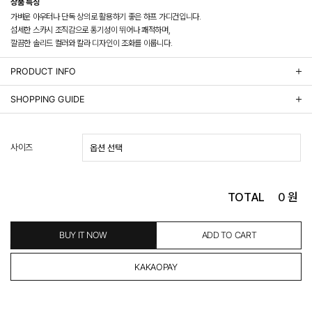
상품 특징
가벼운 아우터나 단독 상의로 활용하기 좋은 하프 가디건입니다.
섬세한 스카시 조직감으로 통기성이 뛰어나 쾌적하며,
깔끔한 솔리드 컬러와 칼라 디자인이 조화를 이룹니다.
PRODUCT INFO
상품정보제공 고시
SHOPPING GUIDE
배송 안내
- 주문 시 수취인 주소의 가까운 매장에서 발송 처리되므로, 상품별로 택배사, 출고지, 반품지가 상
사이즈
이할 수 있습니다.
- 기본 배송비 3,000원이며, 5만원 이상 구매 시 무료배송해드립니다.
- 산간벽지나 도서 지방은 별도의 추가 금액을 지불하셔야 하는 경우가 있습니다.
도서산간 추가비용 확인하기 >
TOTAL
0
원
- 평일 결제 완료일 기준으로 익일 발송됩니다. (토, 일, 공휴일 제외)
(산간벽지, 도서지방, 상품 종류에 따라서 상품의 배송이 다소 지연될 수 있습니다.)
- 결제 완료 후 평균 3일 이내 출고 (공휴일 제외)
BUY IT NOW
ADD TO CART
교환 및 환불 / EXCHANGE & REFUND
- 네이버페이 교환&반품시 기본 발송지(물류센터)와 회수지(매장)가 다를수 있으니 자동수거 접
수가 불가 합니다.
(반품요청시 고객센터로 직접 연락해 주시거나 네이버페이에서 교환&반품접수 부탁 드립니다.)
- 제품에 이상이 있거나 불량일 경우 100% 무상으로 교환&환불이 가능합니다.