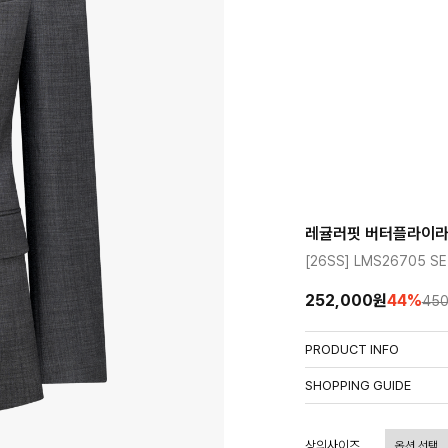
레귤러핏 버터플라이라
[26SS] LMS26705 S
252,000원
44
%
450
PRODUCT INFO
상품정보제공고시
SHOPPING GUIDE
배송 안내
- 주문 시 수취인 주소의 가
상의사이즈