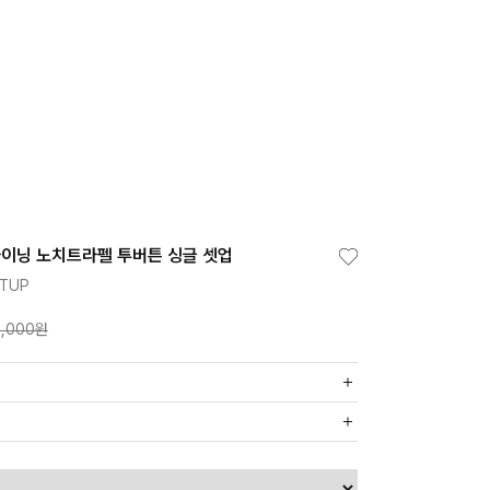
이닝 노치트라펠 투버튼 싱글 셋업
ETUP
,000원
까운 매장에서 발송 처리되므로, 상품별로 택배사, 출고지, 반품지가