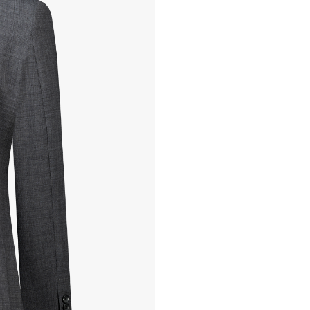
교환, 환불이 불가한 경우 / L
- 상품 수령 후 7일 이내 교
- 고객님의 부주의로 상품의 변
- 박스가 없거나 상품의 포장
A/S 및 품질 보증
- (주)파스토조의 제품 품질
- 보증 기간이라 함은 “제조사
(무료 수선, 교환, 환불)을 
- 품질 보증기간 경과 후에
- 단, 불량 판정 과정에서 의
국소비자연맹의 심의 후 심의
A/S 절차 안내
- 매장 or 본사 몰 접수 > 심
- AS 접수는 본사 몰(택배)
- AS 에 소요되는 기간은 
- 동일한 원단, 부자재를 활
- 내구성이 다하였거나 오래된
- 수선 유형에 따라 수선비용
고객센터 / CUSTOMER C
- 1588 - 2209 리버클래
- 상담 시간 : 평일 AM 10:00