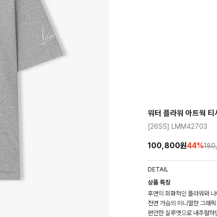
워터 플라워 아트웍 티
[26SS] LMM42703
100,800원
44
%
180
DETAIL
상품 특징
후면의 회화적인 플라워와 나
전면 가슴의 미니멀한 그래픽
편안한 실루엣으로 내추럴하면