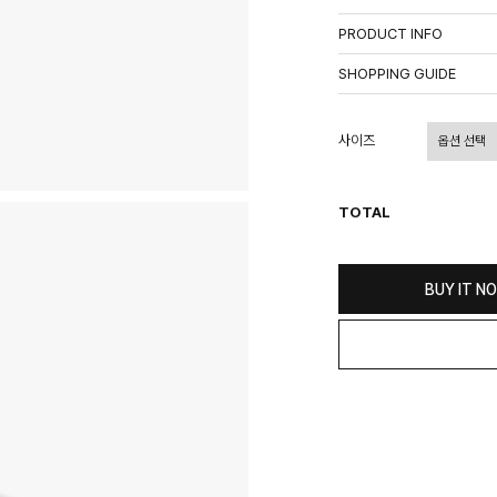
PRODUCT INFO
상품정보제공고시
SHOPPING GUIDE
배송 안내
- 주문 시 수취인 주소의 가
사이즈
상이할 수 있습니다.
- 기본 배송비 3,000원이며
- 산간벽지나 도서 지방은 별
TOTAL
- 평일 결제 완료일 기준으로 
(산간벽지, 도서지방, 상품 
교환 및 환불 / EXCHANGE
BUY IT N
- 네이버페이 교환&반품시 기
수가 불가 합니다.
(반품요청시 고객센터로 직접
- 제품에 이상이 있거나 불량
(단, 수령 후 7일 이내에 신
- 이미 배송을 시작한 후, 혹
비를 지불하셔야 합니다.
- 교환 & 반품 주소
본사물류센터 또는 전국매장에