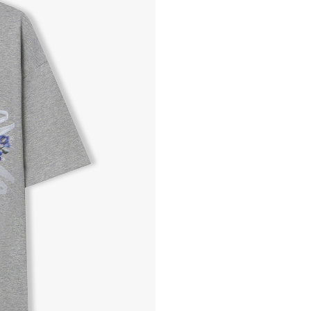
- 교환 & 반품 절차
1. 받으신 택배사로 전화 후
2. 공식몰 & 네이버페이에 로
3. 상품 포장 후 왕복 배송비 
기사님 방문 시 상품 전달(착불
4. 매장&물류센터 상품 도착 
교환, 환불이 불가한 경우 / L
- 상품 수령 후 7일 이내 교
- 고객님의 부주의로 상품의 변
- 박스가 없거나 상품의 포장
A/S 및 품질 보증
- (주)파스토조의 제품 품질
- 보증 기간이라 함은 “제조사
(무료 수선, 교환, 환불)을 
- 품질 보증기간 경과 후에
- 단, 불량 판정 과정에서 의
국소비자연맹의 심의 후 심의
A/S 절차 안내
- 매장 or 본사 몰 접수 > 심
- AS 접수는 본사 몰(택배)
- AS 에 소요되는 기간은 