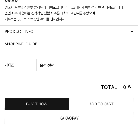
상품 특징
정교한 실루엣의 블루 플라워와 타이포그래피의 믹스 매치가 매력적인 반팔 티셔츠입니다.
전면 좌측 가슴에는 감각적인 심볼 자수를 배치해 포인트를 주었으며,
여유로운 핏으로 스트릿한 무드를 선사합니다.
PRODUCT INFO
상품정보제공 고시
SHOPPING GUIDE
배송 안내
- 주문 시 수취인 주소의 가까운 매장에서 발송 처리되므로, 상품별로 택배사, 출고지, 반품지가 상
사이즈
이할 수 있습니다.
- 기본 배송비 3,000원이며, 5만원 이상 구매 시 무료배송해드립니다.
- 산간벽지나 도서 지방은 별도의 추가 금액을 지불하셔야 하는 경우가 있습니다.
도서산간 추가비용 확인하기 >
TOTAL
0
원
- 평일 결제 완료일 기준으로 익일 발송됩니다. (토, 일, 공휴일 제외)
(산간벽지, 도서지방, 상품 종류에 따라서 상품의 배송이 다소 지연될 수 있습니다.)
- 결제 완료 후 평균 3일 이내 출고 (공휴일 제외)
BUY IT NOW
ADD TO CART
교환 및 환불 / EXCHANGE & REFUND
- 네이버페이 교환&반품시 기본 발송지(물류센터)와 회수지(매장)가 다를수 있으니 자동수거 접
수가 불가 합니다.
(반품요청시 고객센터로 직접 연락해 주시거나 네이버페이에서 교환&반품접수 부탁 드립니다.)
- 제품에 이상이 있거나 불량일 경우 100% 무상으로 교환&환불이 가능합니다.