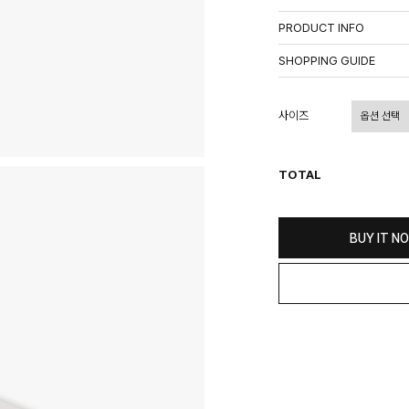
PRODUCT INFO
상품정보제공고시
SHOPPING GUIDE
배송 안내
- 주문 시 수취인 주소의 가
사이즈
상이할 수 있습니다.
- 기본 배송비 3,000원이며
- 산간벽지나 도서 지방은 별
TOTAL
- 평일 결제 완료일 기준으로 
(산간벽지, 도서지방, 상품 
교환 및 환불 / EXCHANGE
BUY IT N
- 네이버페이 교환&반품시 기
수가 불가 합니다.
(반품요청시 고객센터로 직접
- 제품에 이상이 있거나 불량
(단, 수령 후 7일 이내에 신
- 이미 배송을 시작한 후, 혹
비를 지불하셔야 합니다.
- 교환 & 반품 주소
본사물류센터 또는 전국매장에