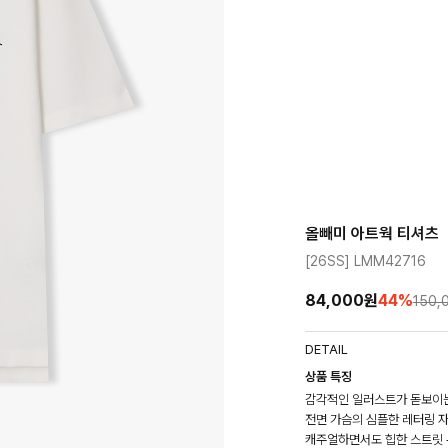
올빼미 아트웍 티셔츠
[26SS] LMM42716
84,000원
44
%
150,
DETAIL
상품 특징
감각적인 일러스트가 돋보이는
전면 가슴의 심플한 레터링 
캐주얼하면서도 힙한 스트릿 