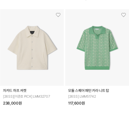
자카드 하프 셔켓
모듈 스퀘어 패턴 카라 니트 탑
[26SS][이준호 PICK] LMM32707
[26SS] LMM51742
238,000원
117,600원